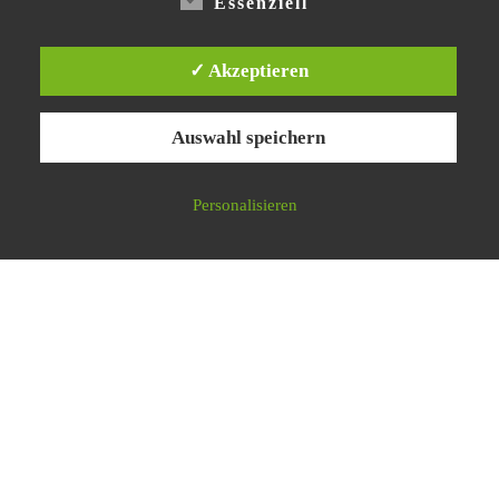
Essenziell
✓ Akzeptieren
© 2026
Nachbarschaftsinitiative Karl-August-Kiez lebenswert!
–
Alle Rechte vorbehalten
Auswahl speichern
Präsentiert von
WP
– Entworfen mit dem
Customizr-Theme
Personalisieren